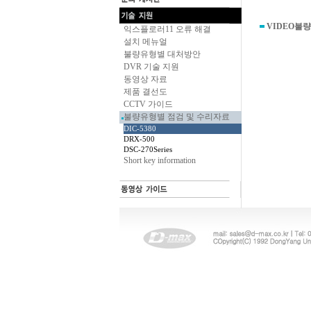
VIDEO불량
익스플로러11 오류 해결
설치 메뉴얼
불량유형별 대처방안
DVR 기술 지원
동영상 자료
제품 결선도
CCTV 가이드
불량유형별 점검 및 수리자료
DIC-5380
DRX-500
DSC-270Series
Short key information